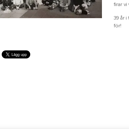
firar v
39 år i
för!