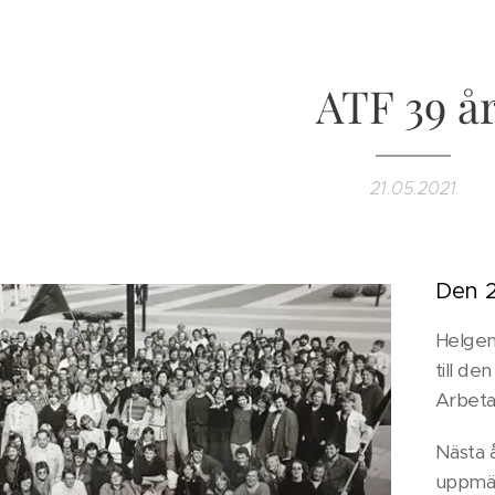
ATF 39 år
21.05.2021
Den 2
Helgen
till d
Arbeta
Nästa å
uppmär