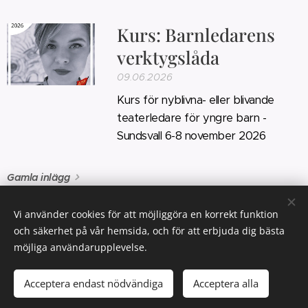
Kurs: Barnledarens
verktygslåda
09.06.2026
Kurs för nyblivna- eller blivande
teaterledare för yngre barn -
Sundsvall 6-8 november 2026
Gamla inlägg
Vi använder cookies för att möjliggöra en korrekt funktion
och säkerhet på vår hemsida, och för att erbjuda dig bästa
KONTAKTA OSS
möjliga användarupplevelse.
Copyright © 2026 Sveriges Arbetarteaterförbund - All rights
reserved
Acceptera endast nödvändiga
Acceptera alla
Cookies