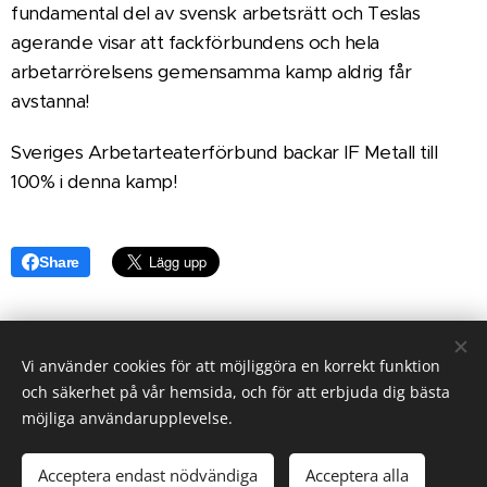
fundamental del av svensk arbetsrätt och Teslas
agerande visar att fackförbundens och hela
arbetarrörelsens gemensamma kamp aldrig får
avstanna!
Sveriges Arbetarteaterförbund backar IF Metall till
100% i denna kamp!
Share
Vi använder cookies för att möjliggöra en korrekt funktion
och säkerhet på vår hemsida, och för att erbjuda dig bästa
KONTAKTA OSS
möjliga användarupplevelse.
Copyright © 2026 Sveriges Arbetarteaterförbund - All rights
reserved
Acceptera endast nödvändiga
Acceptera alla