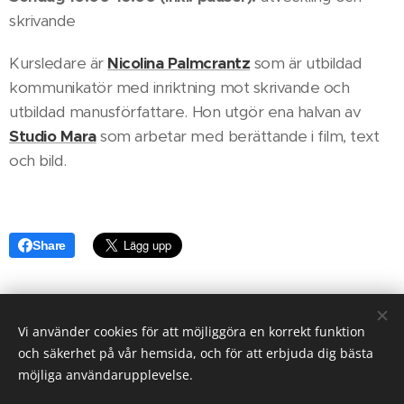
skrivande
Kursledare är
Nicolina Palmcrantz
som är utbildad
kommunikatör med inriktning mot skrivande och
utbildad manusförfattare. Hon utgör ena halvan av
Studio Mara
som arbetar med berättande i film, text
och bild.
Share
Vi använder cookies för att möjliggöra en korrekt funktion
och säkerhet på vår hemsida, och för att erbjuda dig bästa
KONTAKTA OSS
möjliga användarupplevelse.
Copyright © 2026 Sveriges Arbetarteaterförbund - All rights