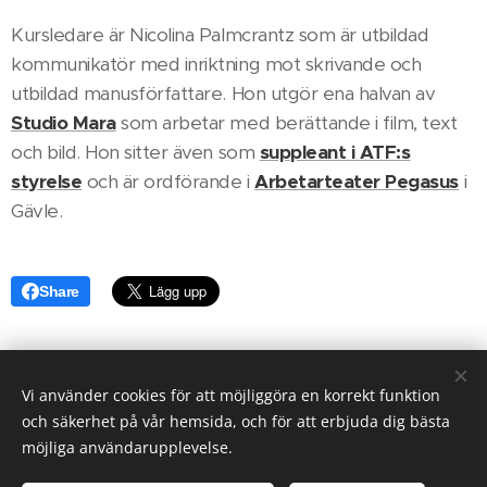
Kursledare är Nicolina Palmcrantz som är utbildad
kommunikatör med inriktning mot skrivande och
utbildad manusförfattare. Hon utgör ena halvan av
Studio Mara
som arbetar med berättande i film, text
och bild. Hon sitter även som
s
uppleant i ATF:s
styrelse
och är ordförande i
Arbetarteater Pegasus
i
Gävle.
Share
Vi använder cookies för att möjliggöra en korrekt funktion
och säkerhet på vår hemsida, och för att erbjuda dig bästa
KONTAKTA OSS
möjliga användarupplevelse.
Copyright © 2026 Sveriges Arbetarteaterförbund - All rights
reserved