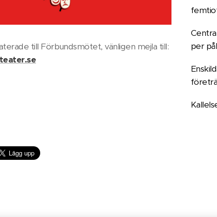
femtio
Centra
per på
aterade till Förbundsmötet, vänligen mejla till:
teater.se
Enskil
företr
Kallels