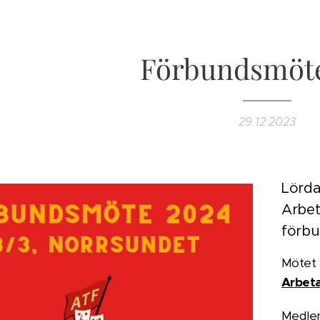
Förbundsmöte
29.12.2023
Lörda
Arbet
förb
Mötet 
Arbeta
Medlem