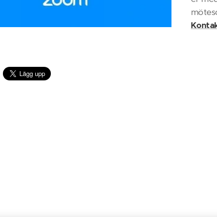
möteso
Kontak