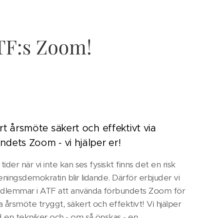
ATF:s Zoom!
ert årsmöte säkert och effektivt via
ndets Zoom - vi hjälper er!
 tider när vi inte kan ses fysiskt finns det en risk
eningsdemokratin blir lidande. Därför erbjuder vi
edlemmar i ATF att använda förbundets Zoom för
la årsmöte tryggt, säkert och effektivt! Vi hjälper
 en tekniker och - om så önskas - en