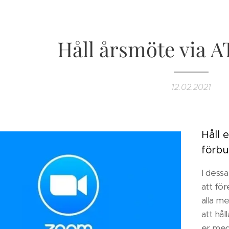
Håll årsmöte via 
12.02.2021
Håll 
förbu
I dessa
att för
alla m
att hål
er med