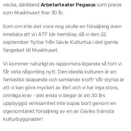
vecka, däribland
Arbetarteater Pegasus
som precis
som Musikhuset firar 30 år.
Som om inte det vore nog skulle en försäljning även
innebära att vi i ATF blir hemlösa, då vi den 22
september flyttar från Gävle Kulturhus i det gamla
fängelset till Musikhuset.
Vi kommer naturligtvis rapportera löpande så fort vi
får veta någonting nytt. Den ideella kulturen är en
fantastisk skapande och samlande kraft! Vår styrka är
att vi kan göra mycket av litet och vi har inga stora,
orimliga krav - det enda vi begär är att 30 års
uppbyggd verksamhet inte sopas bort genom en
ogenomtänkt försäljning av en av Gävles främsta
kulturbyggnader!