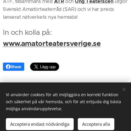
ATF, tillsammans med
ATR
och
Ung Teaterscen
utgör
Svenskt Amatörteaterråd (SAR) och vi har precis
lanserat nätverkets nya hemsida!
In och kolla på:
www.amatorteatersverige.se
Share
Vi använder cookies för att möjliggöra en korrekt funktion
och säkerhet på vår hemsida, och för att erbjuda dig bästa
KONTAKTA OSS
möjliga användarupplevelse.
Copyright © 2026 Sveriges Arbetarteaterförbund - All rights
reserved
Acceptera endast nödvändiga
Acceptera alla
Cookies