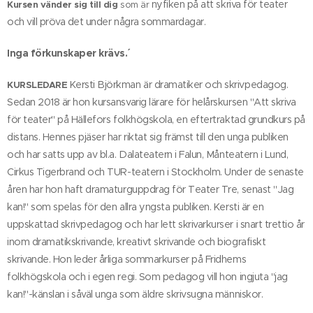
nyfiken på att skriva för teater
Kursen vänder sig till dig
som är
och vill pröva det under några sommardagar.
Inga förkunskaper krävs.´
Kersti Björkman är dramatiker och skrivpedagog.
KURSLEDARE
Sedan 2018 är hon kursansvarig lärare för helårskursen "Att skriva
för teater" på Hällefors folkhögskola, en eftertraktad grundkurs på
distans. Hennes pjäser har riktat sig främst till den unga publiken
och har satts upp av bl.a. Dalateatern i Falun, Månteatern i Lund,
Cirkus Tigerbrand och TUR-teatern i Stockholm. Under de senaste
åren har hon haft dramaturguppdrag för Teater Tre, senast "Jag
kan!" som spelas för den allra yngsta publiken. Kersti är en
uppskattad skrivpedagog och har lett skrivarkurser i snart trettio år
inom dramatikskrivande, kreativt skrivande och biografiskt
skrivande. Hon leder årliga sommarkurser på Fridhems
folkhögskola och i egen regi. Som pedagog vill hon ingjuta "jag
kan!"-känslan i såväl unga som äldre skrivsugna människor.