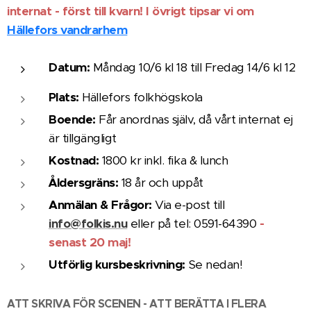
internat - först till kvarn! I övrigt tipsar vi om
Hällefors vandrarhem
Datum:
Måndag 10/6 kl 18 till Fredag 14/6 kl 12
Plats:
Hällefors folkhögskola
Boende:
Får anordnas själv, då vårt internat ej
är tillgänglig
t
Kostnad:
1800 kr inkl. fika & lunch
Åldersgräns:
18 år och uppåt
Anmälan & Frågor:
Via e-post till
info@folkis.nu
eller på tel: 0591-64390
-
senast 20 maj!
Utförlig kursbeskrivning:
Se nedan!
A
TT SKRIVA FÖR SCENEN - ATT BERÄTTA I
FLERA