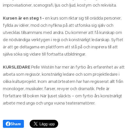
improvisationer, scenografi, ljus och ljud, kostym och rekvisita.
Kursen är en steg 1 -
en kurs som riktar sig till orädda personer,
fyllda av idéer, mod och nyfikna på att utforska sig själv och
utvecklas tillsammans med andra. Du kommer att få kunskap om
de nödvändiga verktygen i regi och konstnärligt ledarskap. Syftet
är att ge deltagarna en plattform att stå på och inspirera till att
själva söka sig vidare till fortsatta utbildningar.
KURSLEDARE
Pelle Wistén har mer än fyrtio års erfarenhet av att
arbeta som regissör, konstnärlig ledare och som projektledare i
olika kulturprojekt. Inom amatörteatern har han regisserat allt från
monologer, musikaler, farser, revyer och dramatik. Pelle är
författare till boken När ljuset släckts – om fyrtio års konstnärligt
arbete med unga och unga vuxna teateramatörer.
Share