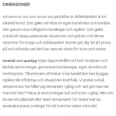
DIMENSIONER
gestaltas av skådespelare är en
Att skriva en text som sedan ska
särskild konst. Det gäller att hitta en egen berättelse och berätta
den genom sina rollfigurers handlingar och repliker. Det gäller
också att skapa spännande situationer och platser och lämna
utrymme för kropp och skådespeleri. Kursen ger dig tid att pröva
på och utforska vad det kan vara att skriva för scen och teater.
Varje dag innehåller ett kort teoripass och
Innehåll och upplägg
lekfulla skrivövningar, gemensamma läsningar, egen skrivtid och
textrespons. Tillsammans utforskar vi hur karaktärer kan byggas,
repliker blir effektiva och situationer kraftfulla. Vi pratar också
skrivprocess; hur håller jag skrivandet i gång och vad gör man när
man kör fast? Fokus är skrivövningar, lust och kom-i-gång. Men om
du har ett påbörjat eller tänkt skrivprojekt för teater kan du
använda kursens övningar för att komma vidare med det.