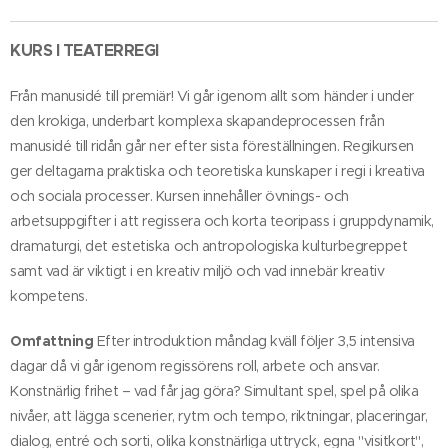
KURS I TEATERREGI
Från manusidé till premiär! Vi går igenom allt som händer i under
den krokiga, underbart komplexa skapandeprocessen från
manusidé till ridån går ner efter sista föreställningen. Regikursen
ger deltagarna praktiska och teoretiska kunskaper i regi i kreativa
och sociala processer. Kursen innehåller övnings- och
arbetsuppgifter i att regissera och korta teoripass i gruppdynamik,
dramaturgi, det estetiska och antropologiska kulturbegreppet
samt vad är viktigt i en kreativ miljö och vad innebär kreativ
kompetens.
Omfattning
Efter introduktion måndag kväll följer 3,5 intensiva
dagar då vi går igenom regissörens roll, arbete och ansvar.
Konstnärlig frihet – vad får jag göra? Simultant spel, spel på olika
nivåer, att lägga scenerier, rytm och tempo, riktningar, placeringar,
dialog, entré och sorti, olika konstnärliga uttryck, egna "visitkort",