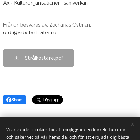
Ax - Kulturorganisationer i samverkan
Frågor besvaras av: Zacharias Östman,
ordf@arbetarteater.nu
Strålkastare.pdf
Share
Vi använder cookies för att möjliggöra en korrekt funktion
och säkerhet på vår hemsida, och för att erbjuda dig bästa
KONTAKTA OSS