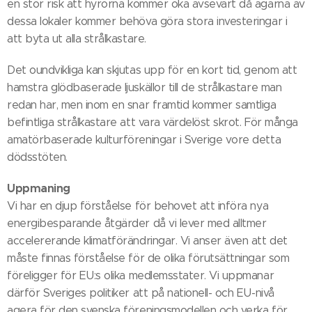
en stor risk att hyrorna kommer öka avsevärt då ägarna av
dessa lokaler kommer behöva göra stora investeringar i
att byta ut alla strålkastare.
Det oundvikliga kan skjutas upp för en kort tid, genom att
hamstra glödbaserade ljuskällor till de strålkastare man
redan har, men inom en snar framtid kommer samtliga
befintliga strålkastare att vara värdelöst skrot. För många
amatörbaserade kulturföreningar i Sverige vore detta
dödsstöten.
Uppmaning
Vi har en djup förståelse för behovet att införa nya
energibesparande åtgärder då vi lever med alltmer
accelererande klimatförändringar. Vi anser även att det
måste finnas förståelse för de olika förutsättningar som
föreligger för EU:s olika medlemsstater. Vi uppmanar
därför Sveriges politiker att på nationell- och EU-nivå
agera för den svenska föreningsmodellen och verka för