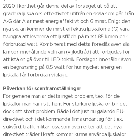
2020. I korthet går denna del av förslaget ut på att
gradera ljuskällors effektivitet utifrån en skala som går från
A-G där A är mest energieffektivt och G minst. Enligt den
nya skalan kommer de minst effektiva ljuskällorna (G) vara
tvungna att leverera ett ljusflöde på minst 85 lumen per
förbrukad watt. Kombinerat med detta föreslås även alla
lampor innehållande volfram (=glödtråd) att förbjudas för
att istället gå över till LED-teknik. Förslaget innehåller även
en begränsning på 0,5 watt för hur mycket energi en
ljuskälla får förbruka i viloläge.
Påverkan för scenframställningar
För gemene man är detta inget problem, t.ex. för de
ljuskällor man har i sitt hem. För starkare ljuskällor blir det
dock ett stort problem. Både i det just nu gällande EU-
direktivet och i det kommande finns undantag för t.ex.
sjukvård, trafik, militär, osv. som även efter att det nya
direktivet träder i kraft kommer kunna använda ljuskällor