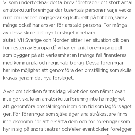
Vi som undertecknar detta brev företräder ett stort antal
amatörkulturföreningar där tusentals personer varje vecka
runt om i landet engagerar sig kulturellt på fritiden, varav
många också har ansvar för anställd personal. För många
av dessa skulle det nya förslaget innebära
slutet. Vi i Sverige och Norden sitter i en situation olik den
för resten av Europa då vi har en unik föreningsmodell
som bygger på att verksamheten i många fall finansieras
med kommunala och regionala bidrag. Dessa föreningar
har inte möjlighet att genomföra den omställning som skulle
krävas genom det nya förslaget.
Även om tekniken fanns idag, vilket den som nämnt ovan
inte gör, skulle en amatörkulturförening inte ha möjlighet
att genomföra omställningen inom den tid som lagförslaget
ger. För föreningar som själva äger sina strålkastare finns
inte ekonomin för att ersätta dem och för föreningar som
hyr in sig på andra teatrar och/eller eventlokaler föreligger