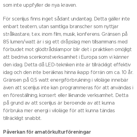
som inte uppfyller de nya kraven.
För scenljus finns inget sådant undantag. Detta gäller inte
enbart teatern, utan samtliga branscher som nyttjar
strålkastare, t.ex. inom film, musik, konferens. Gränsen på
85 lumen/watt är i sig ett dråpslag men tillsammans med
förbudet mot glödtrådslampor blir det i praktiken omöjligt
att bedriva scenkonstverksamhet i Europa som vi känner
den idag. Detta då LED-tekniken inte är tillräckligt effektiv
idag och den inte beräknas hinna ikapp förrän om ca. 10 år.
Gränsen på 0,5 watt energiförbrukning i viloläge innebär
även att scenljus inte kan programmeras för att användas i
en föreställning, konsert eller liknande verksamhet. Detta
på grund av att scenljus är beroende av att kunna
förbruka mer energi i viloläge för att kunna tändas
tillräckligt snabbt.
Påverkan för amatörkulturföreningar